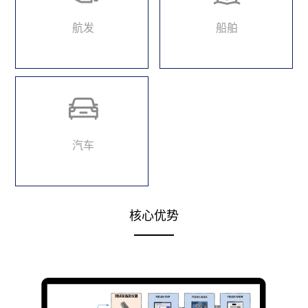
航发
船舶
汽车
核心优势