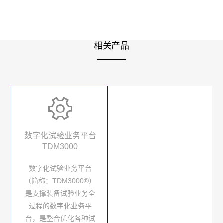
相关产品
数字化试验业务平台
TDM3000
数字化试验业务平台
（简称：TDM3000®）
是支撑装备试验业务全
过程的数字化业务平
台，是整合优化各种试