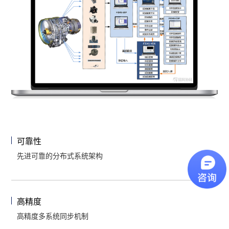
可靠性
先进可靠的分布式系统架构
高精度
高精度多系统同步机制