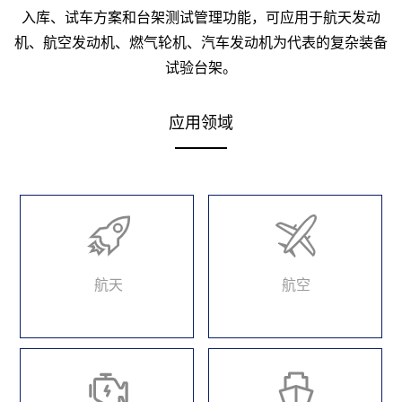
入库、试车方案和台架测试管理功能，可应用于航天发动
机、航空发动机、燃气轮机、汽车发动机为代表的复杂装备
试验台架。
应用领域
航天
航空