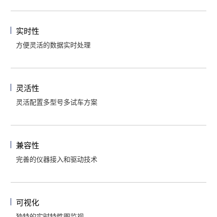
实时性
方便灵活的数据实时处理
灵活性
灵活配置多型号多试车方案
兼容性
完善的仪器接入和驱动技术
可视化
独特的实时特性图监视